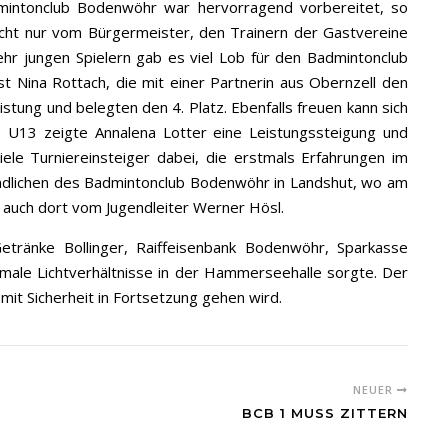
mintonclub Bodenwöhr war hervorragend vorbereitet, so
 nicht nur vom Bürgermeister, den Trainern der Gastvereine
ehr jungen Spielern gab es viel Lob für den Badmintonclub
 Nina Rottach, die mit einer Partnerin aus Obernzell den
tung und belegten den 4. Platz. Ebenfalls freuen kann sich
e U13 zeigte Annalena Lotter eine Leistungssteigung und
le Turniereinsteiger dabei, die erstmals Erfahrungen im
endlichen des Badmintonclub Bodenwöhr in Landshut, wo am
s auch dort vom Jugendleiter Werner Hösl.
tränke Bollinger, Raiffeisenbank Bodenwöhr, Sparkasse
male Lichtverhältnisse in der Hammerseehalle sorgte. Der
mit Sicherheit in Fortsetzung gehen wird.
NEUER
BCB 1 MUSS ZITTERN