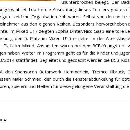
ununterbrochen belegt. Der Bad
bungslos ablief. Lob für die Ausrichtung dieses Turniers gab es
e gute zeitliche Organisation froh waren. Selbst von den noch s
Teilnehmer aus den eigenen Reihen. Besonders hervorzuheben ist
te. Im Mixed U17 zeigten Sophia Dinter/Nico Gaab eine tolle Leis
burg den 5. Platz im Mixed U15 erzielte. In der Altersklass
 Platz im Mixed. Ansonsten waren bei den BCB-Youngstern vie
agen haben. Weiter im Programm geht es für die Kinder und Jug
013/2014 stattfindet. Begleitet und gecoacht werden die BCB-Kid
bl, den Sponsoren Betonwerk Hemmerlein, Tremco Illbruck, Ge
essen Maler Schmied, der durch die Fensterabdunkelung für opti
en, Spielern und Helfern für diese gelungene Veranstaltung die 
IER