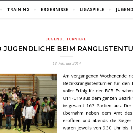
TRAINING
ERGEBNISSE
LIGASPIELE
JUGEND
,
JUGEND
TURNIERE
D JUGENDLICHE BEIM RANGLISTENT
13. Februar 2014
Am vergangenen Wochenende rich
Bezirksranglistenturnier für den
voller Erfolg für den BCB. Es nah
U11-U19 aus dem ganzen Bezirk tei
insgesamt 167 Partien aus. Der
übernahm neben dem Amt des S
eröffnen und abends die Sieger 
waren jeweils von 9.30 Uhr bis 