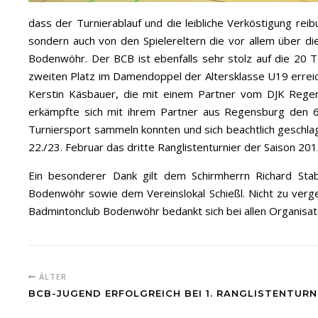
dass der Turnierablauf und die leibliche Verköstigung rei
sondern auch von den Spielereltern die vor allem über di
Bodenwöhr. Der BCB ist ebenfalls sehr stolz auf die 20 
zweiten Platz im Damendoppel der Altersklasse U19 erreich
Kerstin Käsbauer, die mit einem Partner vom DJK Regens
erkämpfte sich mit ihrem Partner aus Regensburg den 6.
Turniersport sammeln konnten und sich beachtlich geschl
22./23. Februar das dritte Ranglistenturnier der Saison 2
Ein besonderer Dank gilt dem Schirmherrn Richard Sta
Bodenwöhr sowie dem Vereinslokal Schießl. Nicht zu verg
Badmintonclub Bodenwöhr bedankt sich bei allen Organisator
ÄLTER
BCB-JUGEND ERFOLGREICH BEI 1. RANGLISTENTURN