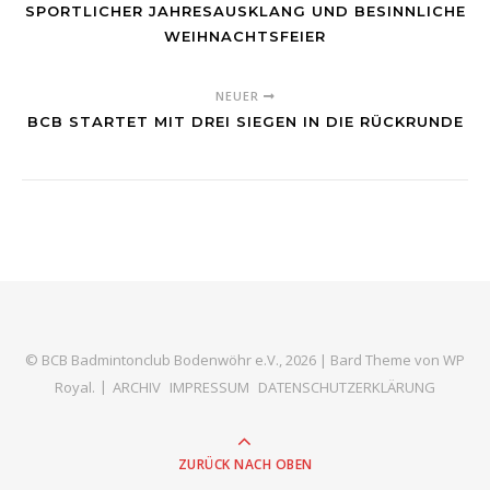
SPORTLICHER JAHRESAUSKLANG UND BESINNLICHE
WEIHNACHTSFEIER
NEUER
BCB STARTET MIT DREI SIEGEN IN DIE RÜCKRUNDE
© BCB Badmintonclub Bodenwöhr e.V., 2026 |
Bard Theme von
WP
Royal
.
ARCHIV
IMPRESSUM
DATENSCHUTZERKLÄRUNG
ZURÜCK NACH OBEN