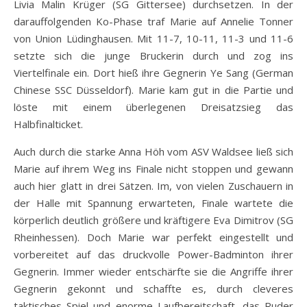
Livia Malin Krüger (SG Gittersee) durchsetzen. In der
darauffolgenden Ko-Phase traf Marie auf Annelie Tonner
von Union Lüdinghausen. Mit 11-7, 10-11, 11-3 und 11-6
setzte sich die junge Bruckerin durch und zog ins
Viertelfinale ein. Dort hieß ihre Gegnerin Ye Sang (German
Chinese SSC Düsseldorf). Marie kam gut in die Partie und
löste mit einem überlegenen Dreisatzsieg das
Halbfinalticket.
Auch durch die starke Anna Höh vom ASV Waldsee ließ sich
Marie auf ihrem Weg ins Finale nicht stoppen und gewann
auch hier glatt in drei Sätzen. Im, von vielen Zuschauern in
der Halle mit Spannung erwarteten, Finale wartete die
körperlich deutlich größere und kräftigere Eva Dimitrov (SG
Rheinhessen). Doch Marie war perfekt eingestellt und
vorbereitet auf das druckvolle Power-Badminton ihrer
Gegnerin. Immer wieder entschärfte sie die Angriffe ihrer
Gegnerin gekonnt und schaffte es, durch cleveres
taktisches Spiel und enorme Laufbereitschaft, das Ruder