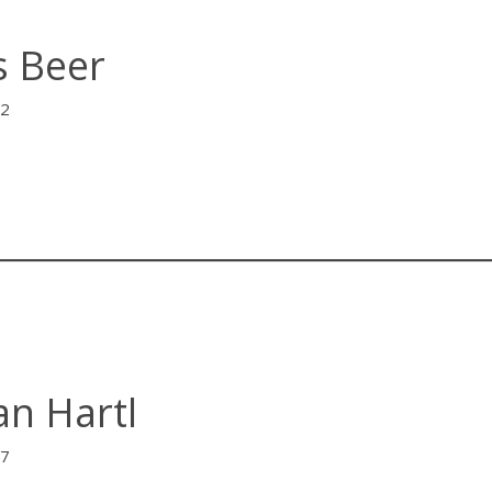
s Beer
22
an Hartl
17