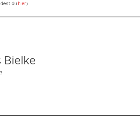
ndest du
hier
)
Bielke
13