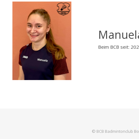
Manuela
Beim BCB seit: 20
© BCB Badmintonclub Bo