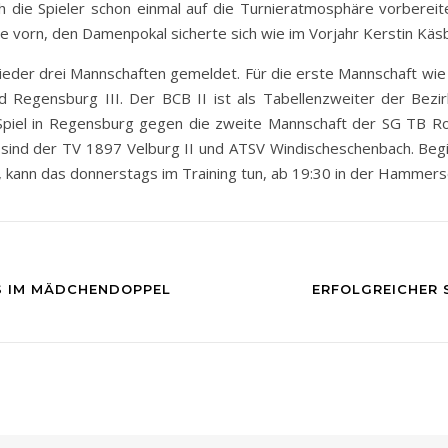
h die Spieler schon einmal auf die Turnieratmosphäre vorberei
se vorn, den Damenpokal sicherte sich wie im Vorjahr Kerstin Käs
eder drei Mannschaften gemeldet. Für die erste Mannschaft wie g
 Regensburg III. Der BCB II ist als Tabellenzweiter der Bezir
es Spiel in Regensburg gegen die zweite Mannschaft der SG TB 
 sind der TV 1897 Velburg II und ATSV Windischeschenbach. Begi
, kann das donnerstags im Training tun, ab 19:30 in der Hammer
S IM MÄDCHENDOPPEL
ERFOLGREICHER